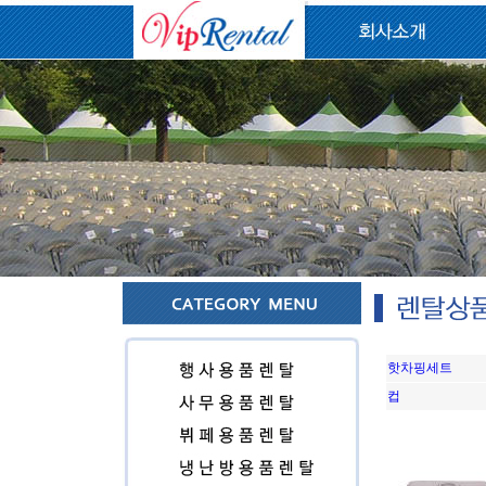
핫차핑세트
컵