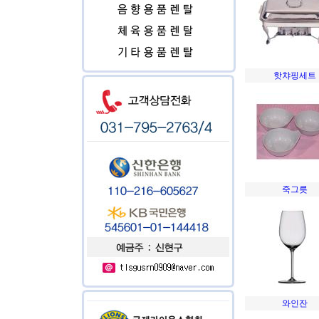
핫챠핑세트
죽그릇
와인잔