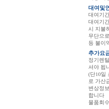
대여및
대여기간
대여기간
시 지불
무단으로
등 불이
추가요
정기렌탈
셔야 됩
(단10
로 가산
변상정보
합니다
물품회수