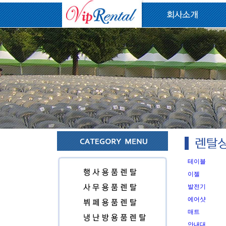
테이블
이젤
발전기
에어샷
매트
안내대