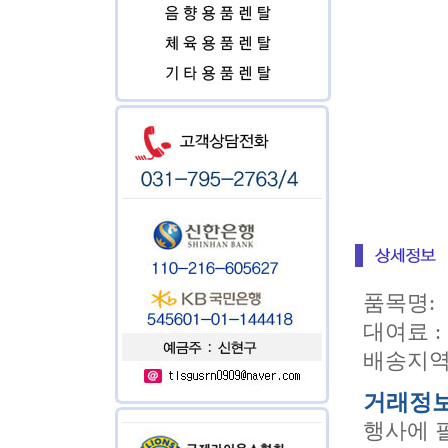
품목명:
대여료 
배송지역
거래정
행사에 